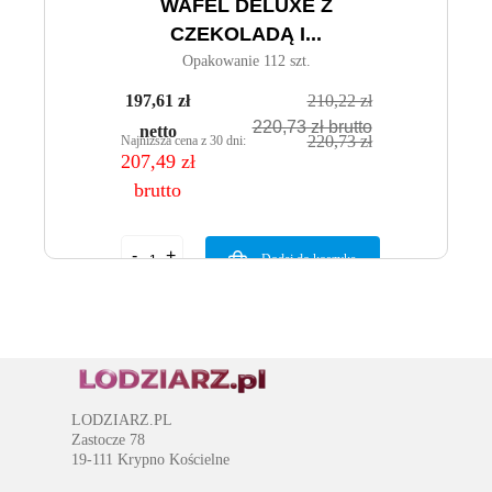
WAFEL DELUXE Z
CZEKOLADĄ I...
Opakowanie 112 szt.
197,61 zł
210,22 zł
220,73 zł brutto
netto
220,73 zł
Najniższa cena z 30 dni:
207,49 zł
brutto
Dodaj do koszyka
LODZIARZ.PL
Zastocze 78
19-111 Krypno Kościelne