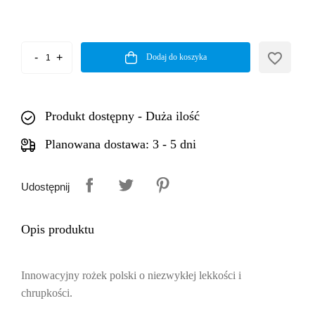
favorite_border
Dodaj do koszyka
Produkt dostępny - Duża ilość
Planowana dostawa: 3 - 5 dni
Udostępnij
Opis produktu
Innowacyjny
rożek polski
o niezwykłej lekkości i
chrupkości.