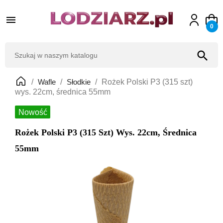

0
search
Wafle
Słodkie
Rożek Polski P3 (315 szt)
wys. 22cm, średnica 55mm
Nowość
Rożek Polski P3 (315 Szt) Wys. 22cm, Średnica
55mm