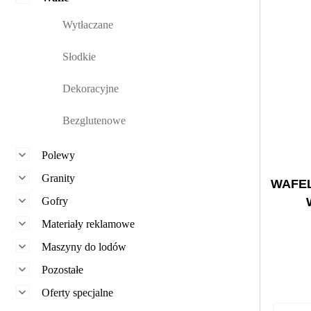
Wytłaczane
Słodkie
Dekoracyjne
Bezglutenowe

Polewy

Granity
WAFE

Gofry

Materiały reklamowe

Maszyny do lodów

Pozostałe

Oferty specjalne