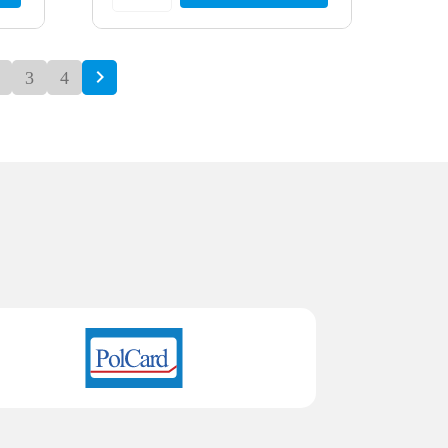

3
4