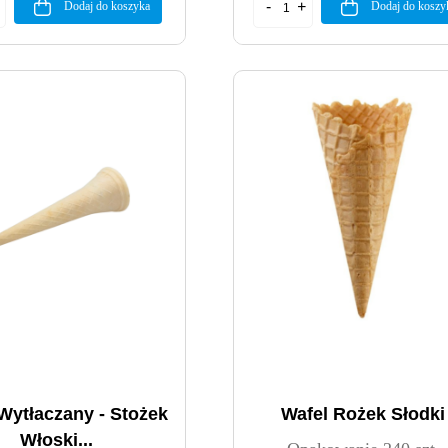
Dodaj do koszyka
Dodaj do koszy
Wytłaczany - Stożek
Wafel Rożek Słodki
Włoski...