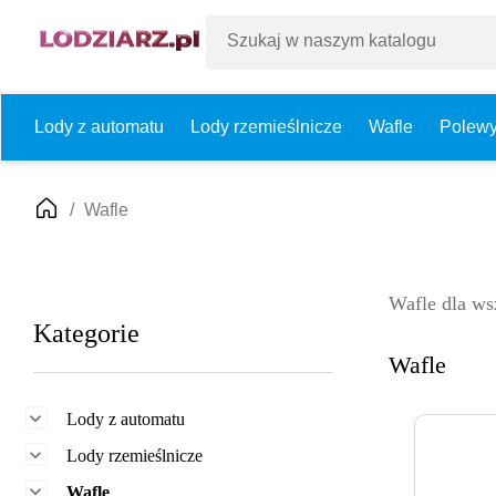
Lody z automatu
Lody rzemieślnicze
Wafle
Polew
Wafle
Wafle dla ws
Kategorie
Wafle

Lody z automatu

Lody rzemieślnicze

Wafle