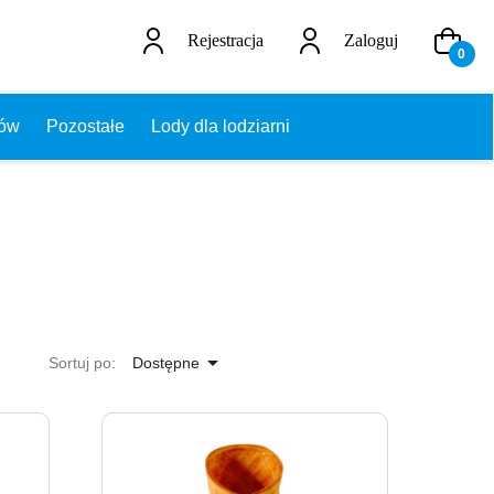
Rejestracja
Zaloguj
0
dów
Pozostałe
Lody dla lodziarni

Sortuj po:
Dostępne