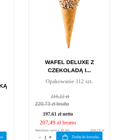
WAFEL DELUXE Z
CZEKOLADĄ I...
Opakowanie 112 szt.
PKĄ
210,22 zł
220,73 zł brutto
197,61 zł netto
207,49 zł brutto
Najniższa cena z 30 dni:
220,73 zł
ka
Dodaj do koszyka