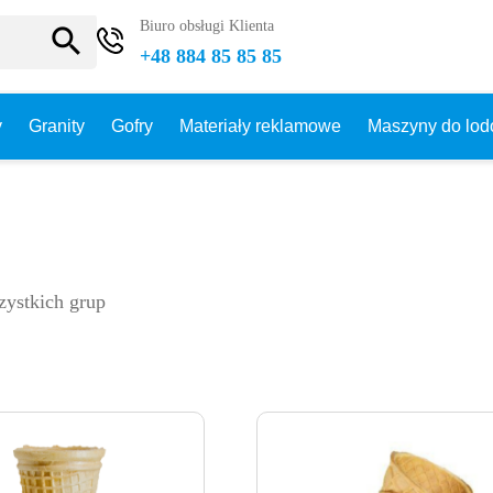
Biuro obsługi Klienta
search
+48 884 85 85 85
y
Granity
Gofry
Materiały reklamowe
Maszyny do lo
zystkich grup