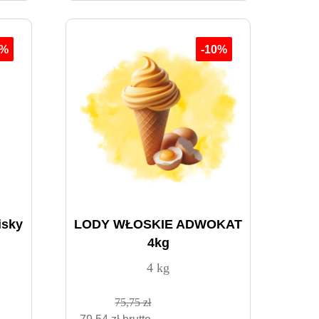
0%
-10%
isky
LODY WŁOSKIE ADWOKAT
4kg
4 kg
75,75 zł