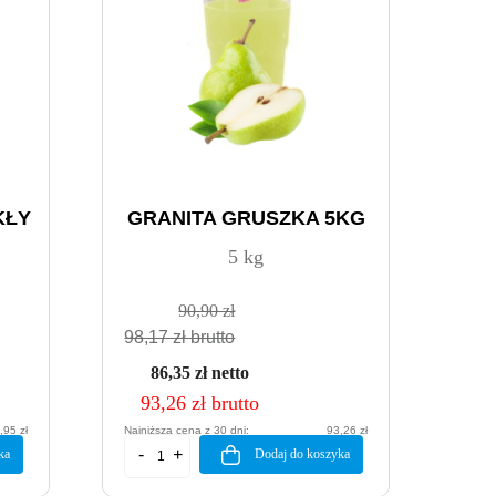
KŁY
GRANITA GRUSZKA 5KG
5 kg
90,90 zł
98,17 zł brutto
86,35 zł netto
93,26 zł brutto
,95 zł
Najniższa cena z 30 dni:
93,26 zł
ka
Dodaj do koszyka