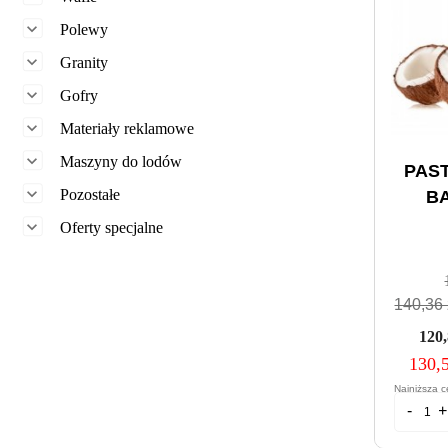

Polewy

Granity

Gofry

Materiały reklamowe

Maszyny do lodów
PAS

Pozostałe
BA

Oferty specjalne
140,36 
120,
130,5
Najniższa c