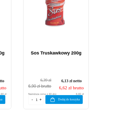
0g
Sos Truskawkowy 200g
6,39 zł
tto
6,13 zł netto
6,90 zł brutto
utto
6,62 zł brutto
,90 zł
Najniższa cena z 30 dni:
6,90 zł
ka
Dodaj do koszyka