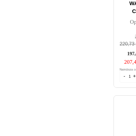
W
C
Op
220,73 
197,
207,4
Najniższa c