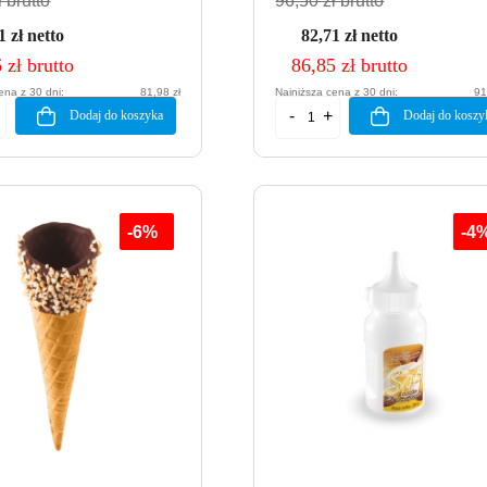
 brutto
96,50 zł brutto
1 zł netto
82,71 zł netto
 zł brutto
86,85 zł brutto
ena z 30 dni:
81,98 zł
Najniższa cena z 30 dni:
91
Dodaj do koszyka
Dodaj do koszy
-6%
-4