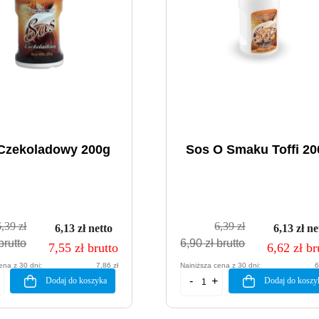
Czekoladowy 200g
Sos O Smaku Toffi 20
6,39 zł
6,39 zł
6,13 zł netto
6,13 zł ne
brutto
6,90 zł brutto
7,55 zł brutto
6,62 zł br
ena z 30 dni:
7,86 zł
Najniższa cena z 30 dni:
6
Dodaj do koszyka
Dodaj do koszy