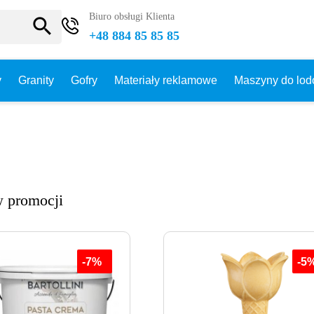
Biuro obsługi Klienta
search
+48 884 85 85 85
y
Granity
Gofry
Materiały reklamowe
Maszyny do lo
w promocji
-7%
-5