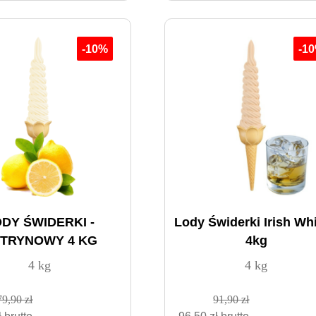
-10%
-1
DY ŚWIDERKI -
Lody Świderki Irish Wh
TRYNOWY 4 KG
4kg
4 kg
4 kg
79,90 zł
91,90 zł