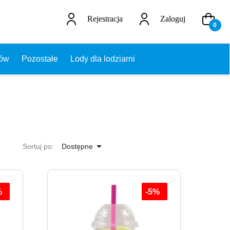
Rejestracja
Zaloguj
0
dów
Pozostałe
Lody dla lodziarni

Sortuj po:
Dostępne
%
-5%