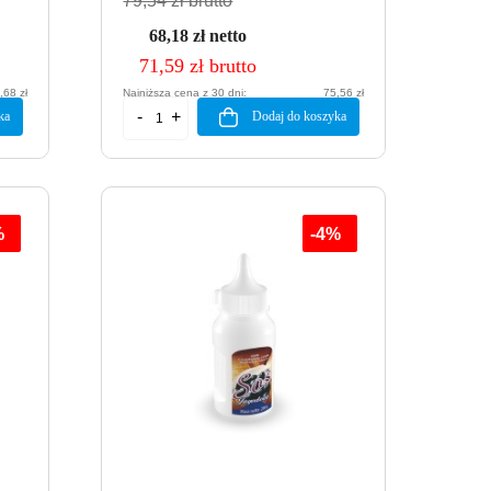
79,54 zł brutto
68,18 zł netto
71,59 zł brutto
,68 zł
Najniższa cena z 30 dni:
75,56 zł
ka
Dodaj do koszyka
%
-4%