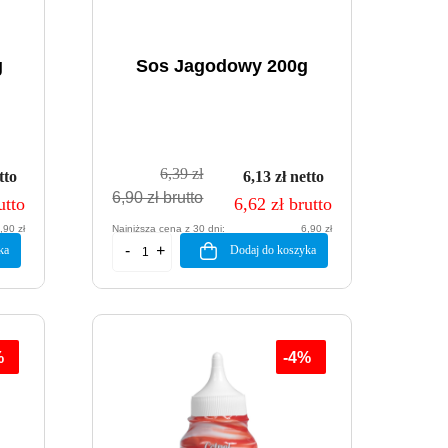
g
Sos Jagodowy 200g
6,39 zł
tto
6,13 zł netto
6,90 zł brutto
utto
6,62 zł brutto
,90 zł
Najniższa cena z 30 dni:
6,90 zł
ka
Dodaj do koszyka
%
-4%