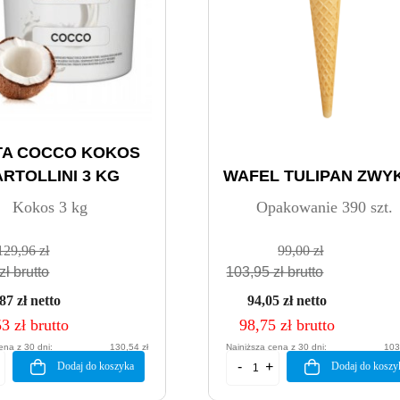
TA COCCO KOKOS
RTOLLINI 3 KG
WAFEL TULIPAN ZWY
Kokos 3 kg
Opakowanie 390 szt.
129,96 zł
99,00 zł
zł brutto
103,95 zł brutto
87 zł netto
94,05 zł netto
3 zł brutto
98,75 zł brutto
ena z 30 dni:
130,54 zł
Najniższa cena z 30 dni:
103
Dodaj do koszyka
Dodaj do koszy