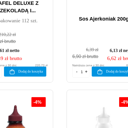
AFEL DELUXE Z
ZEKOLADĄ I...
Sos Ajerkoniak 200
akowanie 112 szt.
210,22 zł
zł brutto
6,39 zł
61 zł netto
6,13 zł ne
6,90 zł brutto
9 zł brutto
6,62 zł br
ena z 30 dni:
220,73 zł
Najniższa cena z 30 dni:
6
Dodaj do koszyka
Dodaj do koszy
-4%
-4