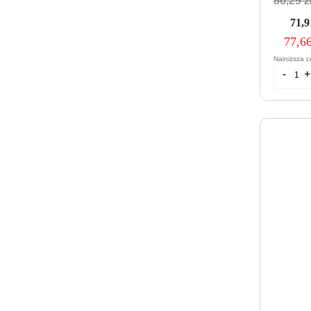
86,29 zł
71,9
77,66
Najniższa c