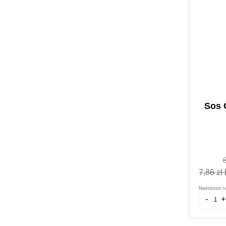
Sos 
7,86 zł 
Najniższa c