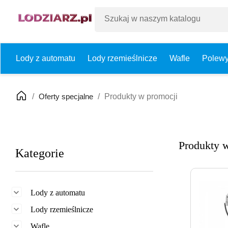
Lody z automatu
Lody rzemieślnicze
Wafle
Polew
Oferty specjalne
Produkty w promocji
Produkty 
Kategorie

Lody z automatu

Lody rzemieślnicze

Wafle