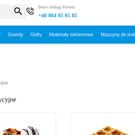
Biuro obsługi Klienta
search
+48 884 85 85 85
y
Granity
Gofry
Materiały reklamowe
Maszyny do lo
yjne
ycyjne