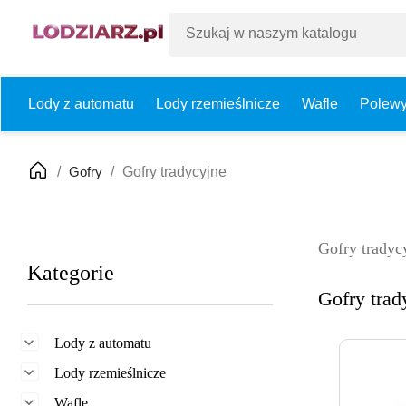
Lody z automatu
Lody rzemieślnicze
Wafle
Polew
Gofry
Gofry tradycyjne
Gofry tradyc
Kategorie
Gofry trad

Lody z automatu

Lody rzemieślnicze

Wafle