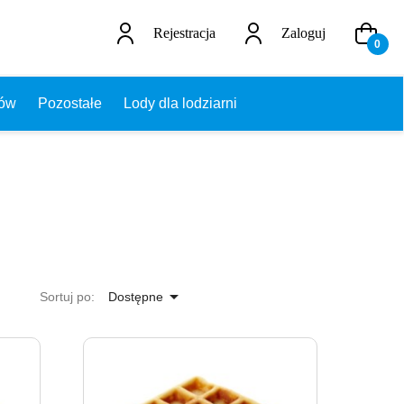
Rejestracja
Zaloguj
0
dów
Pozostałe
Lody dla lodziarni

Sortuj po:
Dostępne