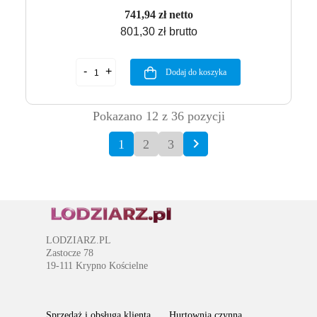
741,94 zł netto
801,30 zł brutto
Dodaj do koszyka
Pokazano 12 z 36 pozycji

1
2
3
LODZIARZ.PL
Zastocze 78
19-111 Krypno Kościelne
Sprzedaż i obsługa klienta
Hurtownia czynna