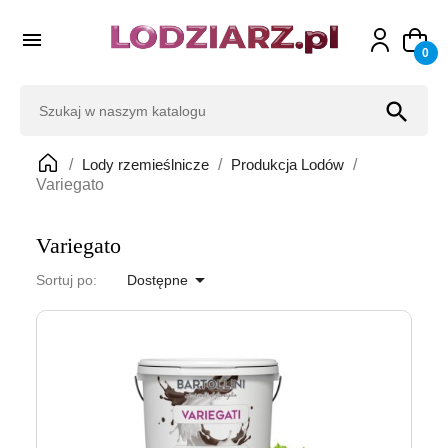

0
search
Lody rzemieślnicze
Produkcja Lodów
Variegato
Variegato

Sortuj po:
Dostępne